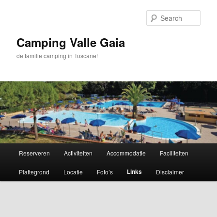
Skip
to
Sear
primary
content
Camping Valle Gaia
de familie camping in Toscane!
Main
Reserveren
Activiteiten
Accommodatie
Faciliteiten
menu
Links
Plattegrond
Locatie
Foto’s
Disclaimer