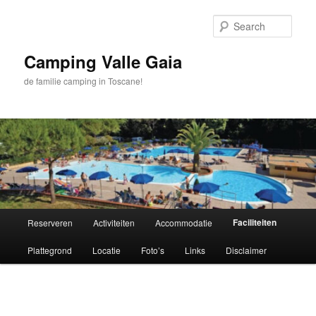
Skip
to
Sear
primary
content
Camping Valle Gaia
de familie camping in Toscane!
Main
Faciliteiten
Reserveren
Activiteiten
Accommodatie
menu
Plattegrond
Locatie
Foto’s
Links
Disclaimer