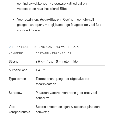
een indrukwekkende 14e-eeuwse kathedraal én
veerdiensten naar het eiland
Elba
.
Voor gezinnen:
Aquavillage
in Cecina – een dichtbij
gelegen waterpark met glijbanen, golfslagbad en veel fun
voor de kinderen.
PRAKTISCHE LIGGING CAMPING VALLE GAIA
KENMERK
AFSTAND / EIGENSCHAP
Strand
± 9 km / ca. 15 minuten rijden
Autosnelweg
± 4 km
Type terrein
Terrassencamping met afgebakende
staanplaatsen
Schaduw
Plaatsen variëren van zonnig tot met veel
schaduw
Voor
Speciale voorzieningen & speciale plaatsen
kampeerauto’s
aanwezig