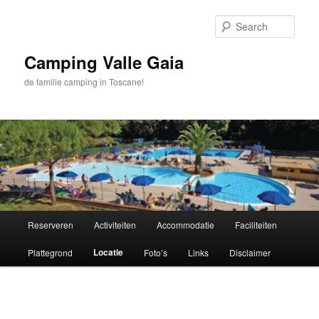
Skip
to
Sear
primary
content
Camping Valle Gaia
de familie camping in Toscane!
Main
Reserveren
Activiteiten
Accommodatie
Faciliteiten
menu
Locatie
Plattegrond
Foto’s
Links
Disclaimer