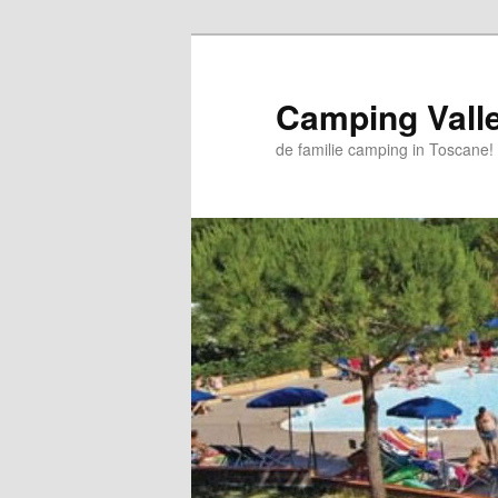
Skip
to
primary
Camping Vall
content
de familie camping in Toscane!