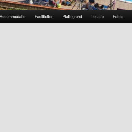
Accommodatie
Faciliteiten
Plattegrond
Locatie
Foto’s